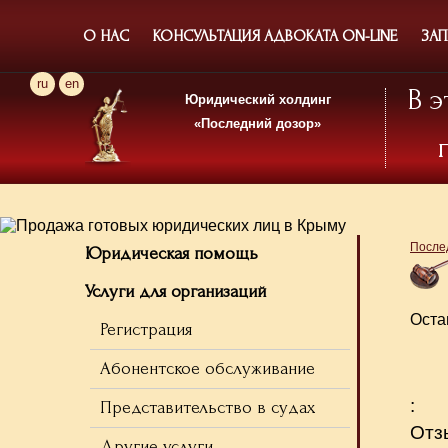
О НАС
КОНСУЛЬТАЦИЯ АДВОКАТА ON-LINE
ЗАП
ru
en
В 
Юридический холдинг
«Последний дозор»
После
Юридическая помощь
Услуги для организаций
Оста
Регистрация
Абонентское обслуживание
:
Представительство в судах
Отз
Другие услуги