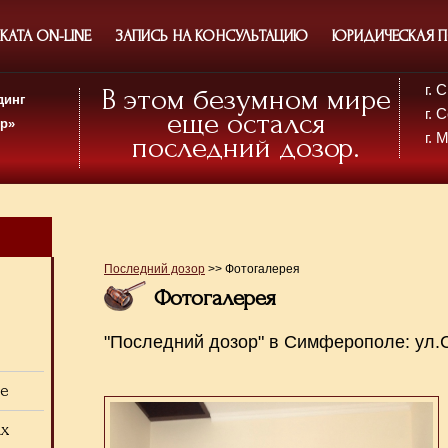
АТА ON-LINE
ЗАПИСЬ НА КОНСУЛЬТАЦИЮ
ЮРИДИЧЕСКАЯ 
г.
В этом безумном мире
динг
г. 
еще остался
ор»
г. 
последний дозор.
Последний дозор
>> Фотогалерея
Фотогалерея
"Последний дозор" в Симферополе: ул.С
ие
ах