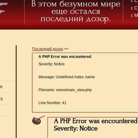
г.
В этом безумном мире
динг
г. 
еще остался
ор»
г. 
последний дозор.
Последний дозор
>>
A PHP Error was encountered
Severity: Notice
Message: Undefined index: name
ие
Filename: views/main_view.php
ах
Line Number: 41
A PHP Error was encountered
Severity: Notice