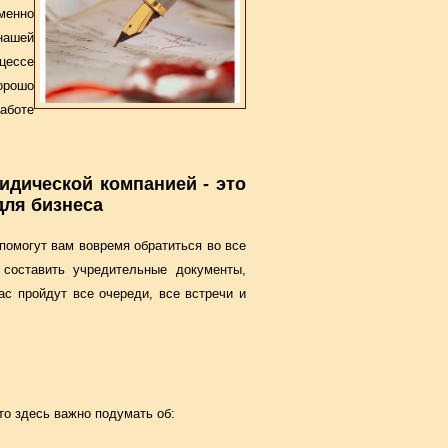
менно
нашей
цессе
орошо
аботе
дической компанией - это
для бизнеса
помогут вам вовремя обратиться во все
 составить учредительные документы,
с пройдут все очереди, все встречи и
то здесь важно подумать об: