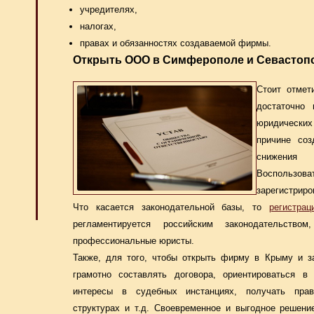
учредителях,
налогах,
правах и обязанностях создаваемой фирмы.
Открыть ООО в Симферополе и Севастоп
Стоит отмет
достаточно 
юридических 
причине со
снижения
Воспользоват
зарегистриро
Что касается законодательной базы, то
регистра
регламентируется российским законодательство
профессиональные юристы.
Также, для того, чтобы открыть фирму в Крыму и з
грамотно составлять договора, ориентироваться в
интересы в судебных инстанциях, получать пра
структурах и т.д. Своевременное и выгодное решен