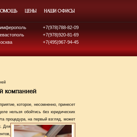
ПОМОЩЬ
ЦЕНЫ
НАШИ ОФИСЫ
 Симферополь
+7(978)788-82-09
Севастополь
+7(978)920-81-69
Москва
+7(495)967-94-45
ией
й компанией
приятие, которое, несомненно, принесет
деле нельзя обойтись без юридических
та процедура, на первый взгляд, может
к. Для
ентов,